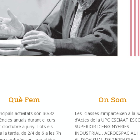
.cat/wp-content/uploads/2022/03/DT_AULAGRAN.pdf
Què Fem
On Som
incipals activitats són 30/32
Les classes s’imparteixen a la S
ències anuals durant el curs
d’Actes de la UPC ESEIAAT ESC
r d’octubre a juny. Tots els
SUPERIOR D’ENGINYERIES
a la tarda, de 2/4 de 6 a les 7h
INDUSTRIAL , AEROESPACIAL I
em conferències impartides
AUDIOVISUAL DE TERRAS