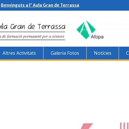
Benvinguts a l' Aula Gran de Terrassa
Altres Activitats
Galeria Fotos
Notícies
C